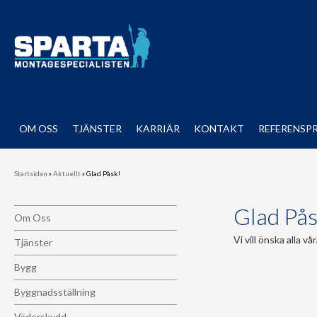
OM OSS
TJÄNSTER
KARRIÄR
KONTAKT
REFERENSP
Startsidan
»
Aktuellt
»
Glad Påsk!
Glad Pås
Om Oss
Vi vill önska alla v
Tjänster
Bygg
Byggnadsställning
Väderskydd